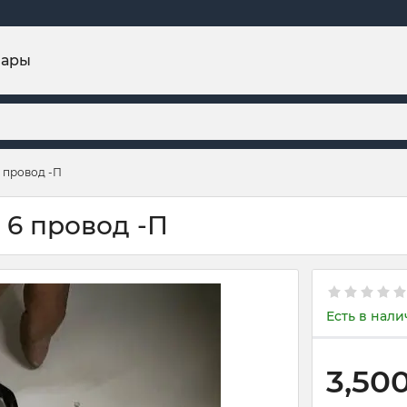
вары
6 провод -П
 6 провод -П
Есть в нал
3,50