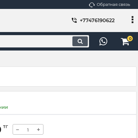
Обратная связь
+77476190622
0
ичии
0
тг
−
+