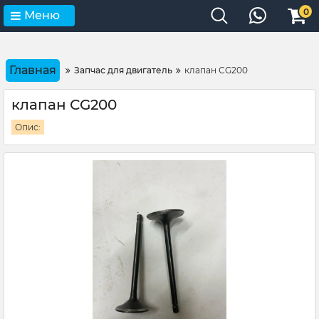
0
Меню
Главная
Запчас для двигатель
клапан СG200
клапан СG200
Опис: