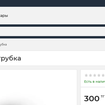
вары
убка
трубка
Есть в нал
300
тг