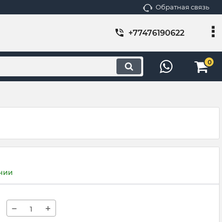
Обратная связь
+77476190622
0
ичии
−
+