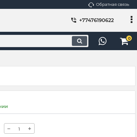
Обратная связь
+77476190622
0
ичии
−
+