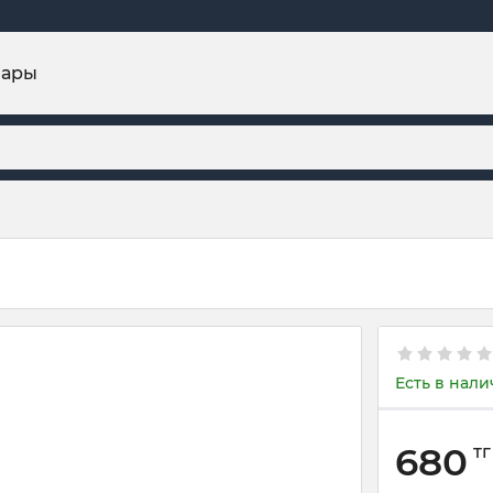
вары
Есть в нал
680
тг