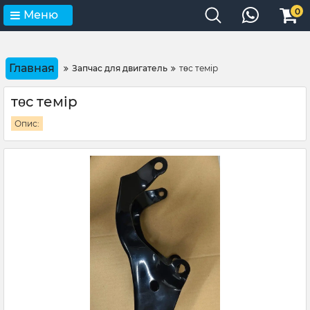
0
Меню
Главная
Запчас для двигатель
төс темір
төс темір
Опис: